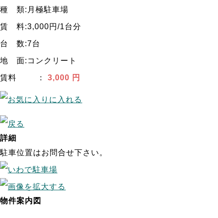
種 類:月極駐車場
賃 料:3,000円/1台分
台 数:7台
地 面:コンクリート
賃料
：
3,000 円
(価格)
詳細
駐車位置はお問合せ下さい。
物件案内図